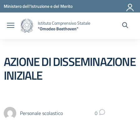
Vai ai contenuti
Vai al menu di navigazione
Vai al footer
Ministero dell'Istruzione e del Merito
Istituto Comprensivo Statale
"Omodeo Beethoven"
AZIONE DI DISSEMINAZIONE
INIZIALE
Personale scolastico
0