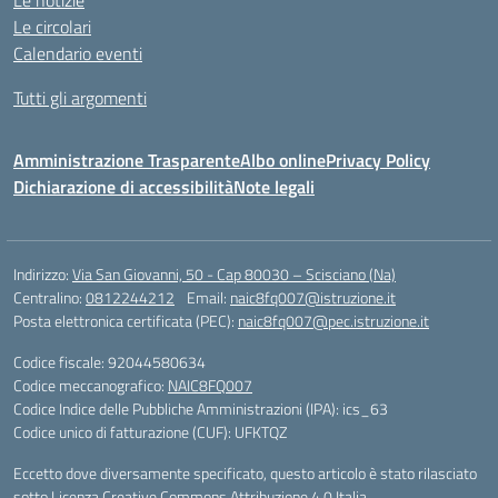
Le notizie
Le circolari
Calendario eventi
Tutti gli argomenti
Amministrazione Trasparente
Albo online
Privacy Policy
Dichiarazione di accessibilità
Note legali
Indirizzo:
Via San Giovanni, 50 - Cap 80030 – Scisciano (Na)
Centralino:
0812244212
Email:
naic8fq007@istruzione.it
Posta elettronica certificata (PEC):
naic8fq007@pec.istruzione.it
Codice fiscale: 92044580634
Codice meccanografico:
NAIC8FQ007
Codice Indice delle Pubbliche Amministrazioni (IPA): ics_63
Codice unico di fatturazione (CUF): UFKTQZ
Eccetto dove diversamente specificato, questo articolo è stato rilasciato
sotto Licenza Creative Commons Attribuzione 4.0 Italia.