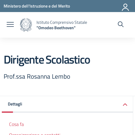
Vai ai contenuti
Vai al menu di navigazione
Vai al footer
Ministero dell'Istruzione e del Merito
Istituto Comprensivo Statale
"Omodeo Beethoven"
Dirigente Scolastico
Prof.ssa Rosanna Lembo
Dettagli
Cosa fa