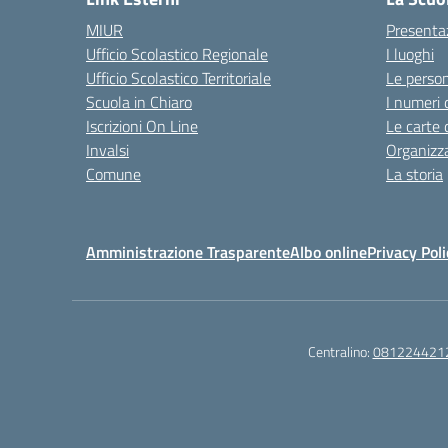
MIUR
Presenta
Ufficio Scolastico Regionale
I luoghi
Ufficio Scolastico Territoriale
Le perso
Scuola in Chiaro
I numeri 
Iscrizioni On Line
Le carte 
Invalsi
Organizz
Comune
La storia
Amministrazione Trasparente
Albo online
Privacy Poli
Centralino:
081224421