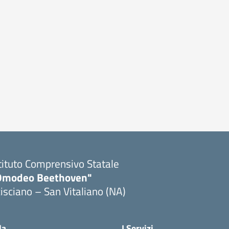
tituto Comprensivo Statale
Omodeo Beethoven"
isciano – San Vitaliano (NA)
la
I Servizi