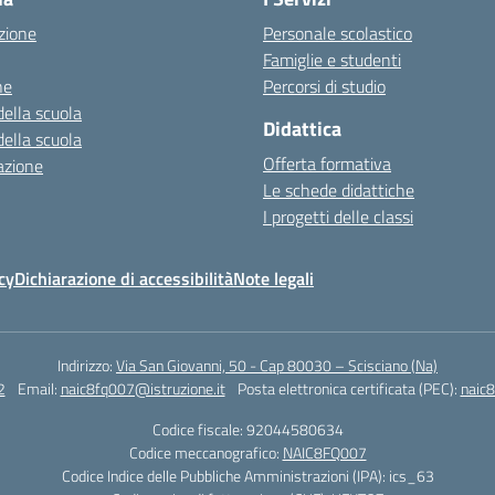
zione
Personale scolastico
Famiglie e studenti
ne
Percorsi di studio
della scuola
Didattica
della scuola
Offerta formativa
azione
Le schede didattiche
I progetti delle classi
cy
Dichiarazione di accessibilità
Note legali
Indirizzo:
Via San Giovanni, 50 - Cap 80030 – Scisciano (Na)
2
Email:
naic8fq007@istruzione.it
Posta elettronica certificata (PEC):
naic8
Codice fiscale: 92044580634
Codice meccanografico:
NAIC8FQ007
Codice Indice delle Pubbliche Amministrazioni (IPA): ics_63