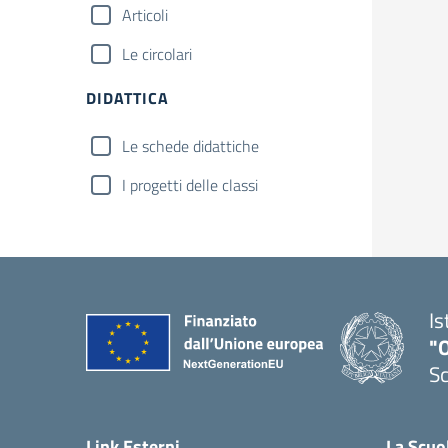
Articoli
Le circolari
DIDATTICA
Le schede didattiche
I progetti delle classi
Is
"
Sc
Link Esterni
La Scuo