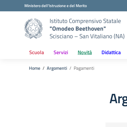
Vai ai contenuti
Vai al menu di navigazione
Vai al footer
Ministero dell'Istruzione e del Merito
Istituto Comprensivo Statale
"Omodeo Beethoven"
Scisciano – San Vitaliano (NA)
Scuola
Servizi
Novità
Didattica
Home
Argomenti
Pagamenti
Ar