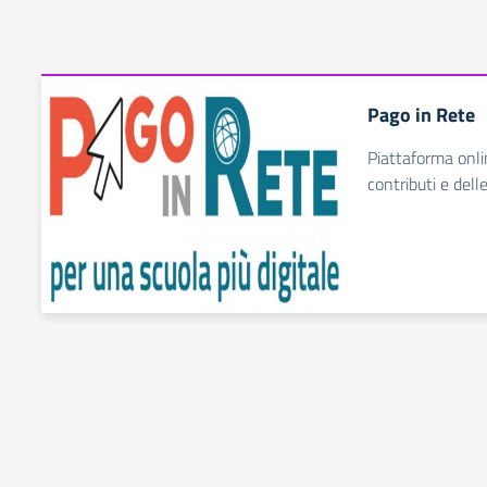
Pago in Rete
Piattaforma onli
contributi e dell