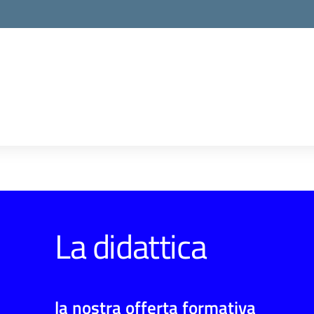
La didattica
la nostra offerta formativa