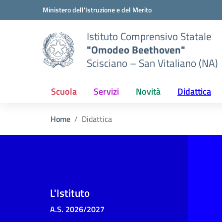
Vai ai contenuti
Vai al menu di navigazione
Vai al footer
Ministero dell'Istruzione e del Merito
Istituto Comprensivo Statale
"Omodeo Beethoven"
Scisciano – San Vitaliano (NA)
Scuola
Servizi
Novità
Didattica
Home
Didattica
L'Istituto
A.S. 2026/2027