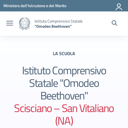
Vai ai contenuti
Vai al menu di navigazione
Vai al footer
Ministero dell'Istruzione e del Merito
Istituto Comprensivo Statale
"Omodeo Beethoven"
LA SCUOLA
Istituto Comprensivo
Statale "Omodeo
Beethoven"
Scisciano – San Vitaliano
(NA)