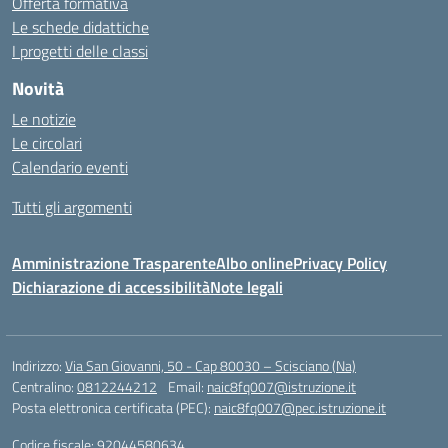
Offerta formativa
Le schede didattiche
I progetti delle classi
Novità
Le notizie
Le circolari
Calendario eventi
Tutti gli argomenti
Amministrazione Trasparente
Albo online
Privacy Policy
Dichiarazione di accessibilità
Note legali
Indirizzo:
Via San Giovanni, 50 - Cap 80030 – Scisciano (Na)
Centralino:
0812244212
Email:
naic8fq007@istruzione.it
Posta elettronica certificata (PEC):
naic8fq007@pec.istruzione.it
Codice fiscale: 92044580634