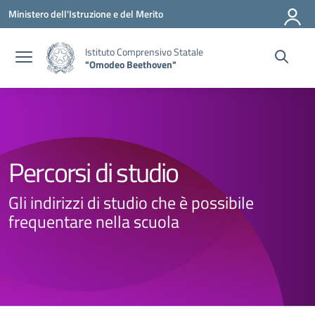
Vai ai contenuti
Vai al menu di navigazione
Vai al footer
Ministero dell'Istruzione e del Merito
Istituto Comprensivo Statale
"Omodeo Beethoven"
Percorsi di studio
Gli indirizzi di studio che è possibile
frequentare nella scuola