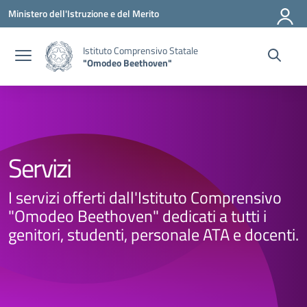
Vai ai contenuti
Vai al menu di navigazione
Vai al footer
Ministero dell'Istruzione e del Merito
Istituto Comprensivo Statale
"Omodeo Beethoven"
Servizi
I servizi offerti dall'Istituto Comprensivo
"Omodeo Beethoven" dedicati a tutti i
genitori, studenti, personale ATA e docenti.