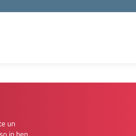
te un
so in ben