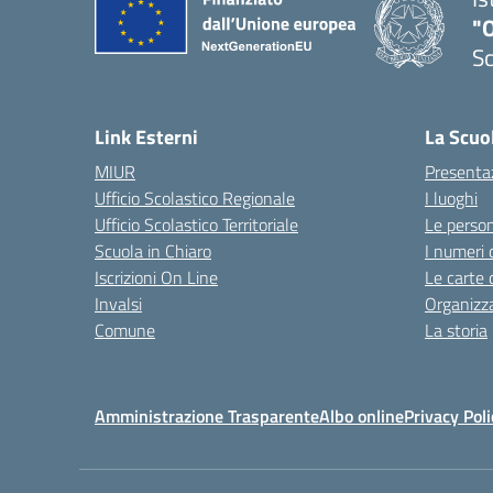
"
Sc
Link Esterni
La Scuo
MIUR
Presenta
Ufficio Scolastico Regionale
I luoghi
Ufficio Scolastico Territoriale
Le perso
Scuola in Chiaro
I numeri 
Iscrizioni On Line
Le carte 
Invalsi
Organizz
Comune
La storia
Amministrazione Trasparente
Albo online
Privacy Poli