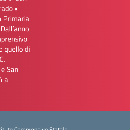
rado •
a Primaria
 Dall’anno
mprensivo
 quello di
C.
 e San
4 a
tituto Comprensivo Statale