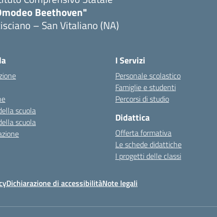
Omodeo Beethoven"
isciano – San Vitaliano (NA)
la
I Servizi
zione
Personale scolastico
Famiglie e studenti
ne
Percorsi di studio
della scuola
Didattica
della scuola
Offerta formativa
azione
Le schede didattiche
I progetti delle classi
cy
Dichiarazione di accessibilità
Note legali