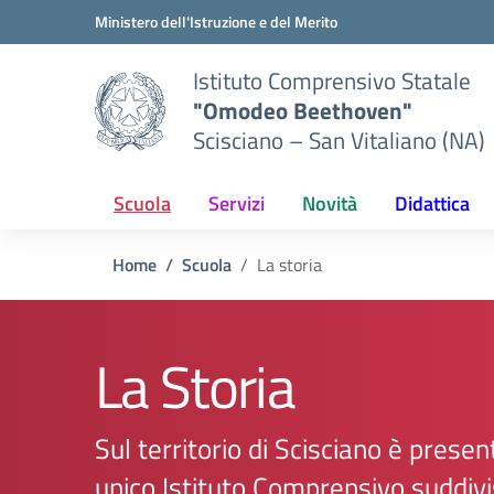
Vai ai contenuti
Vai al menu di navigazione
Vai al footer
Ministero dell'Istruzione e del Merito
Istituto Comprensivo Statale
"Omodeo Beethoven"
Scisciano – San Vitaliano (NA)
Scuola
Servizi
Novità
Didattica
Home
Scuola
La storia
La Storia
Sul territorio di Scisciano è presen
unico Istituto Comprensivo suddivi