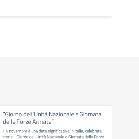
NATALI
“Giorno dell’Unità Nazionale e Giornata
Teso
delle Forze Armate”
Docenti
invitar
Il 4 novembre è una data significativa in Italia, celebrata
come il Giorno dell'Unità Nazionale e Giornata delle Forze