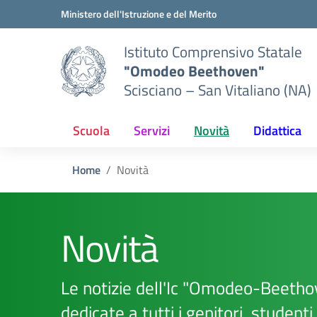
Vai ai contenuti
Vai al menu di navigazione
Vai al footer
Ministero dell'Istruzione e del Merito
Istituto Comprensivo Statale
"Omodeo Beethoven"
Scisciano – San Vitaliano (NA)
Scuola
Servizi
Novità
Didattica
Home
Novità
Novità
Le notizie dell'Ic "Omodeo-Beetho
dedicate a tutti i genitori, studenti,