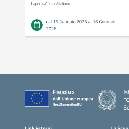
Laperuta” San Vitaliano
dal 15 Gennaio 2026 al 16 Gennaio
2026
Is
"
Sc
Link Esterni
La Scuo