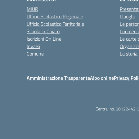
MIUR
Presenta
Ufficio Scolastico Regionale
I luoghi
Ufficio Scolastico Territoriale
Le perso
Scuola in Chiaro
I numeri 
Iscrizioni On Line
Le carte 
Invalsi
Organizz
Comune
La storia
Amministrazione Trasparente
Albo online
Privacy Poli
Centralino:
081224421