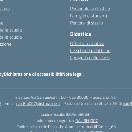
zione
Personale scolastico
Famiglie e studenti
ne
Percorsi di studio
della scuola
Didattica
della scuola
Offerta formativa
azione
Le schede didattiche
I progetti delle classi
cy
Dichiarazione di accessibilità
Note legali
Indirizzo:
Via San Giovanni, 50 - Cap 80030 – Scisciano (Na)
2
Email:
naic8fq007@istruzione.it
Posta elettronica certificata (PEC):
naic8
Codice fiscale: 92044580634
Codice meccanografico:
NAIC8FQ007
Codice Indice delle Pubbliche Amministrazioni (IPA): ics_63