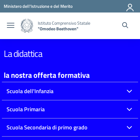
Vai ai contenuti
Vai al menu di navigazione
Vai al footer
Ministero dell'Istruzione e del Merito
Istituto Comprensivo Statale
"Omodeo Beethoven"
La didattica
la nostra offerta formativa
Scuola dell'Infanzia
Scuola Primaria
Scuola Secondaria di primo grado