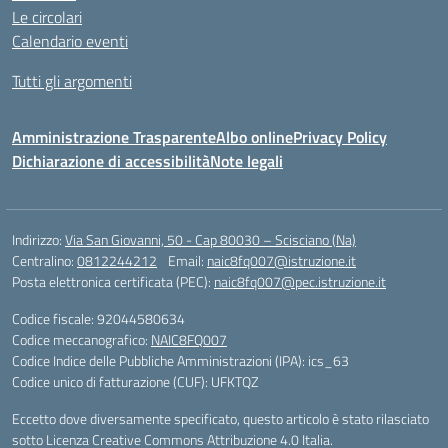
Le circolari
Calendario eventi
Tutti gli argomenti
Amministrazione Trasparente
Albo online
Privacy Policy
Dichiarazione di accessibilità
Note legali
Indirizzo:
Via San Giovanni, 50 - Cap 80030 – Scisciano (Na)
Centralino:
0812244212
Email:
naic8fq007@istruzione.it
Posta elettronica certificata (PEC):
naic8fq007@pec.istruzione.it
Codice fiscale: 92044580634
Codice meccanografico:
NAIC8FQ007
Codice Indice delle Pubbliche Amministrazioni (IPA): ics_63
Codice unico di fatturazione (CUF): UFKTQZ
Eccetto dove diversamente specificato, questo articolo è stato rilasciato
sotto Licenza Creative Commons Attribuzione 4.0 Italia.