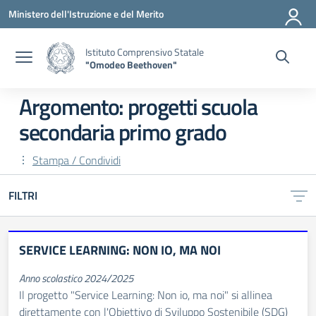
Vai ai contenuti
Vai al menu di navigazione
Vai al footer
Ministero dell'Istruzione e del Merito
Istituto Comprensivo Statale
"Omodeo Beethoven"
Argomento: progetti scuola
secondaria primo grado
Stampa / Condividi
FILTRI
SERVICE LEARNING: NON IO, MA NOI
Anno scolastico 2024/2025
Il progetto "Service Learning: Non io, ma noi" si allinea
direttamente con l'Obiettivo di Sviluppo Sostenibile (SDG)