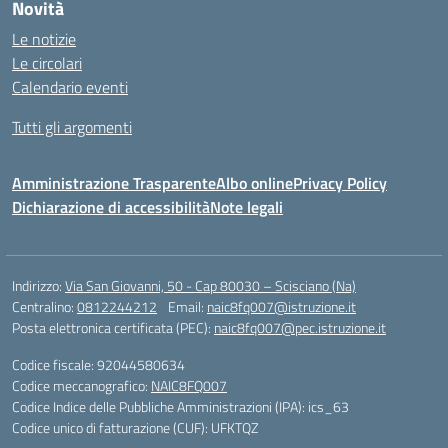
Novità
Le notizie
Le circolari
Calendario eventi
Tutti gli argomenti
Amministrazione Trasparente
Albo online
Privacy Policy
Dichiarazione di accessibilità
Note legali
Indirizzo:
Via San Giovanni, 50 - Cap 80030 – Scisciano (Na)
Centralino:
0812244212
Email:
naic8fq007@istruzione.it
Posta elettronica certificata (PEC):
naic8fq007@pec.istruzione.it
Codice fiscale: 92044580634
Codice meccanografico:
NAIC8FQ007
Codice Indice delle Pubbliche Amministrazioni (IPA): ics_63
Codice unico di fatturazione (CUF): UFKTQZ