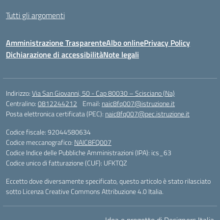
Tutti gli argomenti
Amministrazione Trasparente
Albo online
Privacy Policy
Dichiarazione di accessibilità
Note legali
Indirizzo:
Via San Giovanni, 50 - Cap 80030 – Scisciano (Na)
Centralino:
0812244212
Email:
naic8fq007@istruzione.it
Posta elettronica certificata (PEC):
naic8fq007@pec.istruzione.it
Codice fiscale: 92044580634
Codice meccanografico:
NAIC8FQ007
Codice Indice delle Pubbliche Amministrazioni (IPA): ics_63
Codice unico di fatturazione (CUF): UFKTQZ
Eccetto dove diversamente specificato, questo articolo è stato rilasciato
sotto Licenza Creative Commons Attribuzione 4.0 Italia.