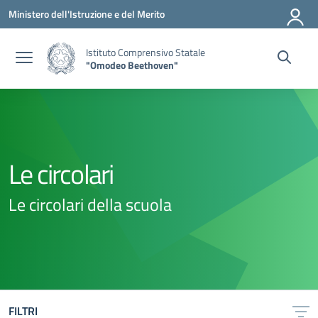
Vai ai contenuti
Vai al menu di navigazione
Vai al footer
Ministero dell'Istruzione e del Merito
Istituto Comprensivo Statale
"Omodeo Beethoven"
Le circolari
Le circolari della scuola
FILTRI