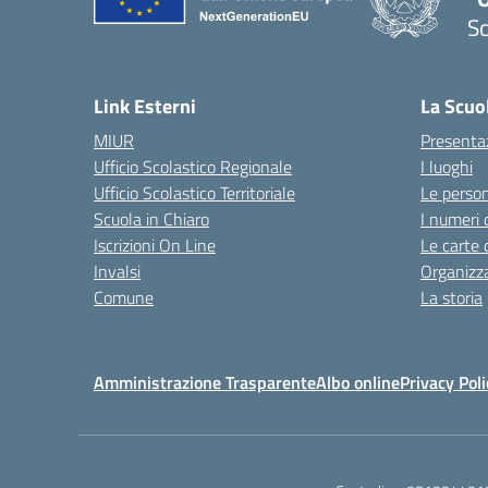
Sc
Link Esterni
La Scuo
MIUR
Presenta
Ufficio Scolastico Regionale
I luoghi
Ufficio Scolastico Territoriale
Le perso
Scuola in Chiaro
I numeri 
Iscrizioni On Line
Le carte 
Invalsi
Organizz
Comune
La storia
Amministrazione Trasparente
Albo online
Privacy Poli