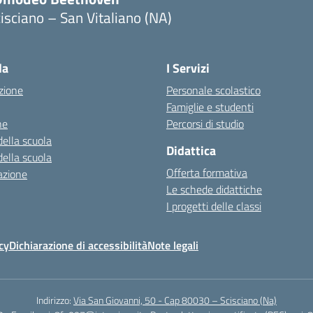
isciano – San Vitaliano (NA)
la
I Servizi
zione
Personale scolastico
Famiglie e studenti
ne
Percorsi di studio
della scuola
Didattica
della scuola
Offerta formativa
azione
Le schede didattiche
I progetti delle classi
cy
Dichiarazione di accessibilità
Note legali
Indirizzo:
Via San Giovanni, 50 - Cap 80030 – Scisciano (Na)