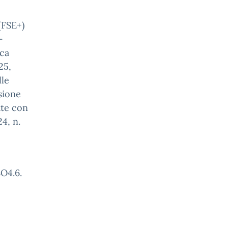
(FSE+)
–
ica
25,
lle
sione
ate con
4, n.
O4.6.