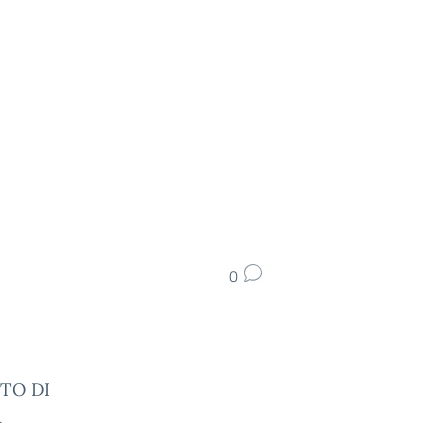
0
ETO DI
A