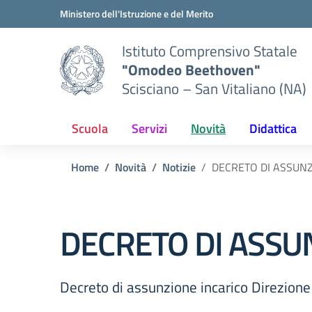
Vai ai contenuti
Vai al menu di navigazione
Vai al footer
Ministero dell'Istruzione e del Merito
Istituto Comprensivo Statale
"Omodeo Beethoven"
Scisciano – San Vitaliano (NA)
Scuola
Servizi
Novità
Didattica
Home
Novità
Notizie
DECRETO DI ASSUNZ
DECRETO DI ASSU
Decreto di assunzione incarico Direzione