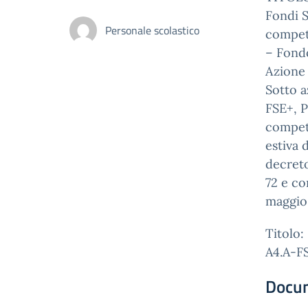
Fondi S
Personale scolastico
compet
– Fondo
Azione 
Sotto a
FSE+, P
compete
estiva 
decreto
72 e co
maggio 
Titolo:
A4.A-F
Docu