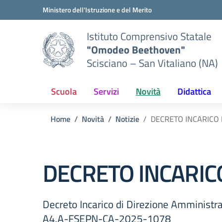
Vai ai contenuti
Vai al menu di navigazione
Vai al footer
Ministero dell'Istruzione e del Merito
Istituto Comprensivo Statale
"Omodeo Beethoven"
Scisciano – San Vitaliano (NA)
Scuola
Servizi
Novità
Didattica
Home
Novità
Notizie
DECRETO INCARICO 
DECRETO INCARIC
Decreto Incarico di Direzione Amministra
A4.A-FSEPN-CA-2025-1078