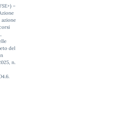
FSE+) –
 Azione
o azione
corsi
,
elle
reto del
on
2025, n.
O4.6.