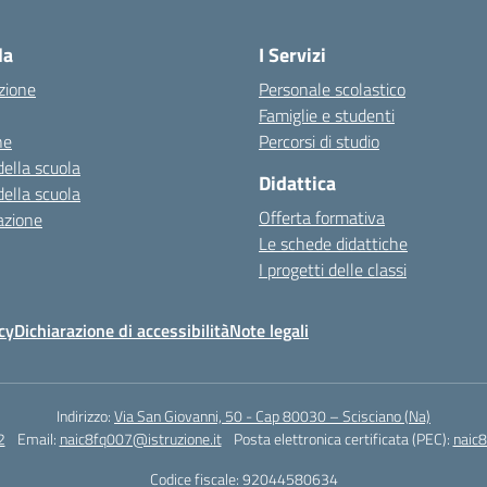
la
I Servizi
zione
Personale scolastico
Famiglie e studenti
ne
Percorsi di studio
della scuola
Didattica
della scuola
Offerta formativa
azione
Le schede didattiche
I progetti delle classi
cy
Dichiarazione di accessibilità
Note legali
Indirizzo:
Via San Giovanni, 50 - Cap 80030 – Scisciano (Na)
2
Email:
naic8fq007@istruzione.it
Posta elettronica certificata (PEC):
naic8
Codice fiscale: 92044580634