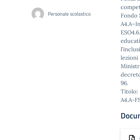
compet
Personale scolastico
Fondo S
A4.A–In
ESO4.6.
educati
l’inclu
lezioni
Ministr
decreto
96.
Titolo:
A4.A-F
Docu