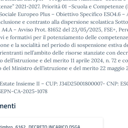
enze” 2021-2027. Priorità 01 –Scuola e Competenze (
ociale Europeo Plus – Obiettivo Specifico ESO4.6 –
clusione e contrasto alla dispersione scolastica Sott
 A4.A – Avviso Prot. 81652 del 23/05/2025, FSE+, Per
vi e formativi per il potenziamento delle competenze
sione e la socialità nel periodo di sospensione estiva d
 rientranti nell’ambito delle risorse stanziate con dec
o dell’istruzione e del merito 11 aprile 2024, n. 72 e c
 del Ministro dell’istruzione e del merito 22 maggio 
 Estate Insieme II – CUP: J34D25001800007- CNP: ES
SEPN-CA-2025-1078
menti
timbro_6162_DECRETO INCARICO DSGA