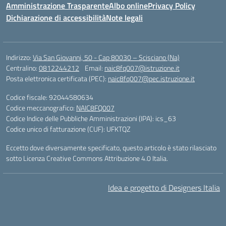
Amministrazione Trasparente
Albo online
Privacy Policy
Dichiarazione di accessibilità
Note legali
Indirizzo:
Via San Giovanni, 50 - Cap 80030 – Scisciano (Na)
Centralino:
0812244212
Email:
naic8fq007@istruzione.it
Posta elettronica certificata (PEC):
naic8fq007@pec.istruzione.it
Codice fiscale: 92044580634
Codice meccanografico:
NAIC8FQ007
Codice Indice delle Pubbliche Amministrazioni (IPA): ics_63
Codice unico di fatturazione (CUF): UFKTQZ
Eccetto dove diversamente specificato, questo articolo è stato rilasciato
sotto Licenza Creative Commons Attribuzione 4.0 Italia.
Idea e progetto di Designers Italia