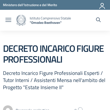
Vai ai contenuti
Vai al menu di navigazione
Vai al footer
Ministero dell'Istruzione e del Merito
Istituto Comprensivo Statale
"Omodeo Beethoven"
DECRETO INCARICO FIGURE
PROFESSIONALI
Decreto Incarico Figure Professionali Esperti /
Tutor Interni / Assistenti Mensa nell'ambito del
Progetto "Estate Insieme II"