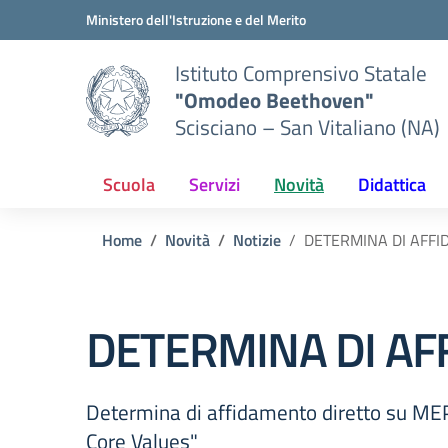
Vai ai contenuti
Vai al menu di navigazione
Vai al footer
Ministero dell'Istruzione e del Merito
Istituto Comprensivo Statale
"Omodeo Beethoven"
Scisciano – San Vitaliano (NA)
Scuola
Servizi
Novità
Didattica
Home
Novità
Notizie
DETERMINA DI AFF
DETERMINA DI AF
Determina di affidamento diretto su MEP
Core Values"