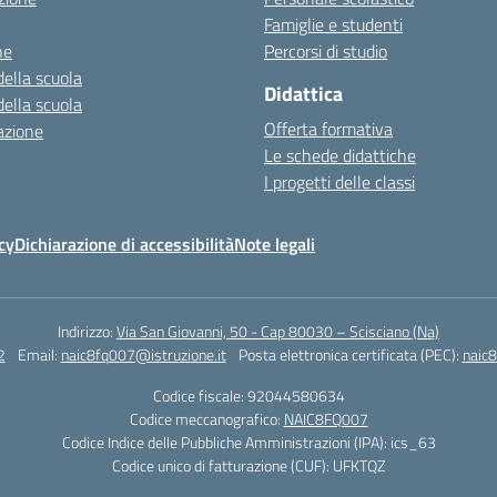
Famiglie e studenti
ne
Percorsi di studio
della scuola
Didattica
della scuola
Offerta formativa
azione
Le schede didattiche
I progetti delle classi
cy
Dichiarazione di accessibilità
Note legali
Indirizzo:
Via San Giovanni, 50 - Cap 80030 – Scisciano (Na)
2
Email:
naic8fq007@istruzione.it
Posta elettronica certificata (PEC):
naic8
Codice fiscale: 92044580634
Codice meccanografico:
NAIC8FQ007
Codice Indice delle Pubbliche Amministrazioni (IPA): ics_63
Codice unico di fatturazione (CUF): UFKTQZ