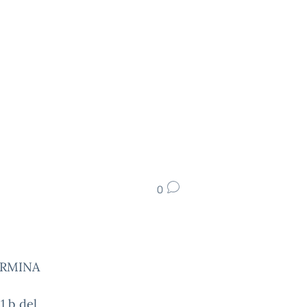
0
TERMINA
1.b del