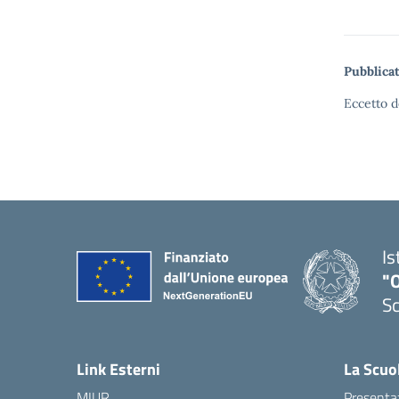
Pubblicat
Eccetto d
Is
"
Sc
Link Esterni
La Scuo
MIUR
Presenta