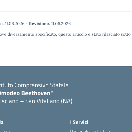
o:
11.06.2026
-
Revisione:
11.06.2026
ove diversamente specificato, questo articolo è stato rilasciato sott
tituto Comprensivo Statale
Omodeo Beethoven"
isciano – San Vitaliano (NA)
la
I Servizi
zione
Personale scolastico