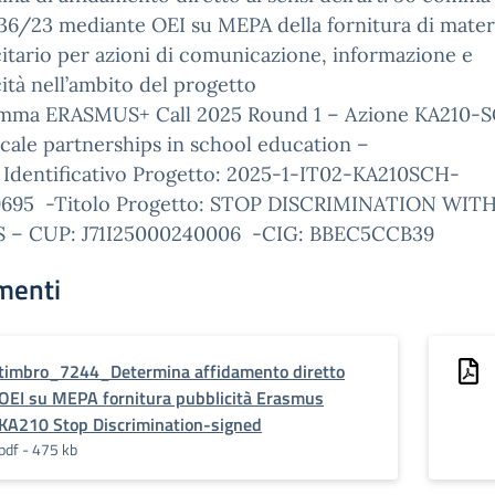
 36/23 mediante OEI su MEPA della fornitura di mater
itario per azioni di comunicazione, informazione e
ità nell’ambito del progetto
mma ERASMUS+ Call 2025 Round 1 – Azione KA210-
cale partnerships in school education –
 Identificativo Progetto: 2025-1-IT02-KA210SCH-
695 -Titolo Progetto: STOP DISCRIMINATION WIT
 – CUP: J71I25000240006 -CIG: BBEC5CCB39
menti
timbro_7244_Determina affidamento diretto
OEI su MEPA fornitura pubblicità Erasmus
KA210 Stop Discrimination-signed
pdf - 475 kb