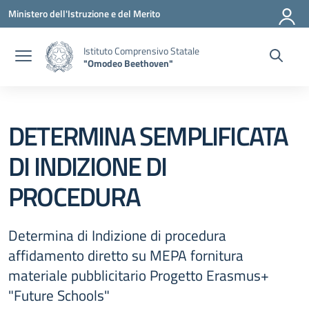
Vai ai contenuti
Vai al menu di navigazione
Vai al footer
Ministero dell'Istruzione e del Merito
Istituto Comprensivo Statale
"Omodeo Beethoven"
DETERMINA SEMPLIFICATA
DI INDIZIONE DI
PROCEDURA
Determina di Indizione di procedura
affidamento diretto su MEPA fornitura
materiale pubblicitario Progetto Erasmus+
"Future Schools"