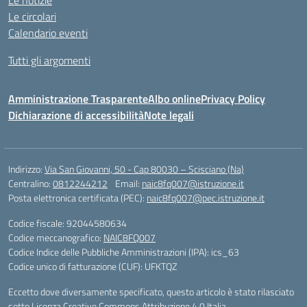
Le notizie
Le circolari
Calendario eventi
Tutti gli argomenti
Amministrazione Trasparente
Albo online
Privacy Policy
Dichiarazione di accessibilità
Note legali
Indirizzo:
Via San Giovanni, 50 - Cap 80030 – Scisciano (Na)
Centralino:
0812244212
Email:
naic8fq007@istruzione.it
Posta elettronica certificata (PEC):
naic8fq007@pec.istruzione.it
Codice fiscale: 92044580634
Codice meccanografico:
NAIC8FQ007
Codice Indice delle Pubbliche Amministrazioni (IPA): ics_63
Codice unico di fatturazione (CUF): UFKTQZ
Eccetto dove diversamente specificato, questo articolo è stato rilasciato
sotto Licenza Creative Commons Attribuzione 4.0 Italia.