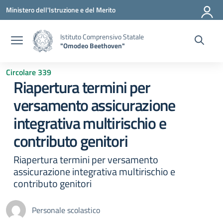
Vai ai contenuti
Vai al menu di navigazione
Vai al footer
Ministero dell'Istruzione e del Merito
Istituto Comprensivo Statale
"Omodeo Beethoven"
Circolare 339
Riapertura termini per
versamento assicurazione
integrativa multirischio e
contributo genitori
Riapertura termini per versamento
assicurazione integrativa multirischio e
contributo genitori
Personale scolastico