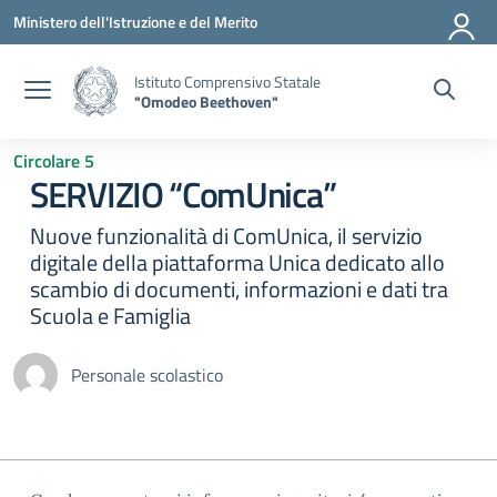
Vai ai contenuti
Vai al menu di navigazione
Vai al footer
Ministero dell'Istruzione e del Merito
Istituto Comprensivo Statale
"Omodeo Beethoven"
Circolare 5
SERVIZIO “ComUnica”
Nuove funzionalità di ComUnica, il servizio
digitale della piattaforma Unica dedicato allo
scambio di documenti, informazioni e dati tra
Scuola e Famiglia
Personale scolastico