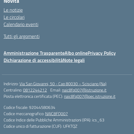
Novità
Le notizie
Le circolari
Calendario eventi
Tutti gli argomenti
Amministrazione Trasparente
Albo online
Privacy Policy
Dichiarazione di accessibilità
Note legali
Indirizzo:
Via San Giovanni, 50 - Cap 80030 – Scisciano (Na)
Centralino:
0812244212
Email:
naic8fq007@istruzione.it
Posta elettronica certificata (PEC):
naic8fq007@pec.istruzione.it
Codice fiscale: 92044580634
Codice meccanografico:
NAIC8FQ007
Codice Indice delle Pubbliche Amministrazioni (IPA): ics_63
Codice unico di fatturazione (CUF): UFKTQZ