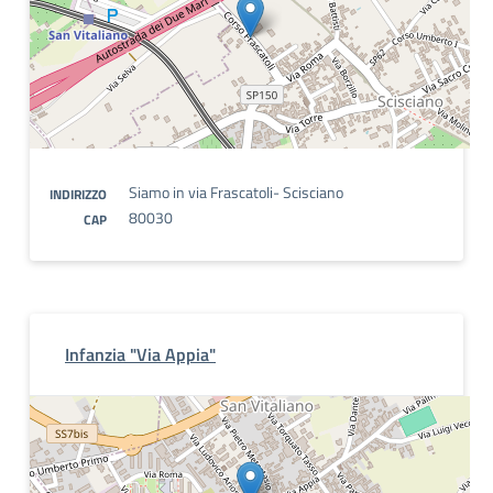
Siamo in via Frascatoli- Scisciano
INDIRIZZO
80030
CAP
Infanzia "Via Appia"