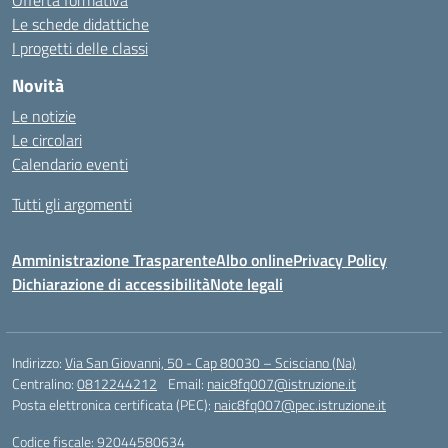
Offerta formativa
Le schede didattiche
I progetti delle classi
Novità
Le notizie
Le circolari
Calendario eventi
Tutti gli argomenti
Amministrazione Trasparente
Albo online
Privacy Policy
Dichiarazione di accessibilità
Note legali
Indirizzo:
Via San Giovanni, 50 - Cap 80030 – Scisciano (Na)
Centralino:
0812244212
Email:
naic8fq007@istruzione.it
Posta elettronica certificata (PEC):
naic8fq007@pec.istruzione.it
Codice fiscale: 92044580634