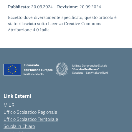
Pubblicato:
20.09.2024
-
Revisione:
20.09.2024
Eccetto dove diversamente specificato, questo articolo è
stato rilasciato sotto Licenza Creative Commons
Attribuzione 4.0 Italia.
Istituto Comprensivo Statale
"Omodeo Beethoven"
Scisciano – San Vitaliano (NA)
Link Esterni
MIUR
Ufficio Scolastico Regionale
Ufficio Scolastico Territoriale
Scuola in Chiaro