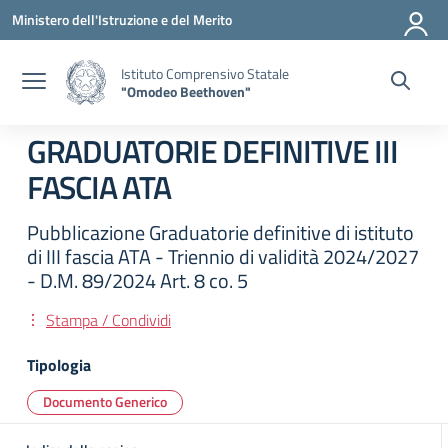
Vai ai contenuti
Vai al menu di navigazione
Vai al footer
Ministero dell'Istruzione e del Merito
Istituto Comprensivo Statale
"Omodeo Beethoven"
GRADUATORIE DEFINITIVE III
FASCIA ATA
Pubblicazione Graduatorie definitive di istituto
di III fascia ATA - Triennio di validità 2024/2027
- D.M. 89/2024 Art. 8 co. 5
Stampa / Condividi
Tipologia
Documento Generico