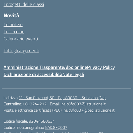
I progetti delle classi
Novità
Le notizie
Le circolari
Calendario eventi
Tutti gli argomenti
Amministrazione Trasparente
Albo online
Privacy Policy
Dichiarazione di accessibilità
Note legali
Indirizzo:
Via San Giovanni, 50 - Cap 80030 – Scisciano (Na)
Centralino:
0812244212
Email:
naic8fq007@istruzione.it
Posta elettronica certificata (PEC):
naic8fq007@pec.istruzione.it
Codice fiscale: 92044580634
Codice meccanografico:
NAIC8FQ007