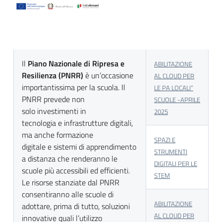
Il
Piano Nazionale di Ripresa e
ABILITAZIONE
Resilienza (PNRR)
è un’occasione
AL CLOUD PER
importantissima per la scuola. Il
LE PA LOCALI”
PNRR prevede non
SCUOLE -APRILE
solo investimenti in
2025
tecnologia e infrastrutture digitali,
ma anche formazione
SPAZI E
digitale e sistemi di apprendimento
STRUMENTI
a distanza che renderanno le
DIGITALI PER LE
scuole più accessibili ed efficienti.
STEM
Le risorse stanziate dal PNRR
consentiranno alle scuole di
ABILITAZIONE
adottare, prima di tutto, soluzioni
AL CLOUD PER
innovative quali l’utilizzo