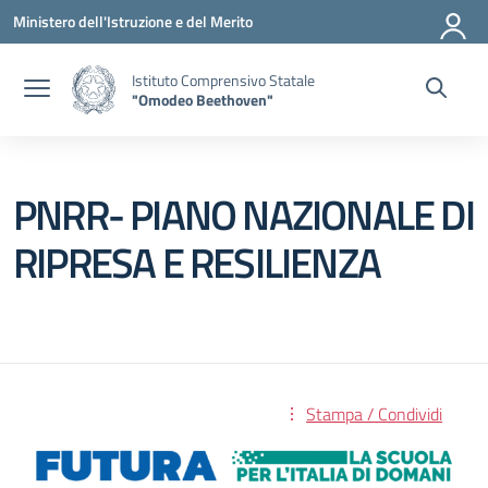
Vai ai contenuti
Vai al menu di navigazione
Vai al footer
Ministero dell'Istruzione e del Merito
Istituto Comprensivo Statale
"Omodeo Beethoven"
PNRR- PIANO NAZIONALE DI
RIPRESA E RESILIENZA
Stampa / Condividi