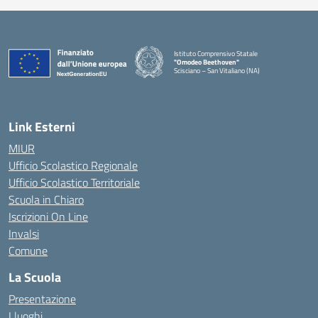
Istituto Comprensivo Statale
"Omodeo Beethoven"
Scisciano – San Vitaliano (NA)
Link Esterni
MIUR
Ufficio Scolastico Regionale
Ufficio Scolastico Territoriale
Scuola in Chiaro
Iscrizioni On Line
Invalsi
Comune
La Scuola
Presentazione
I luoghi