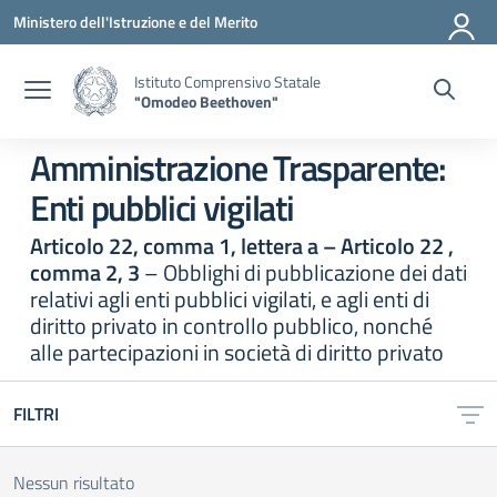
Vai ai contenuti
Vai al menu di navigazione
Vai al footer
Ministero dell'Istruzione e del Merito
Istituto Comprensivo Statale
"Omodeo Beethoven"
Amministrazione Trasparente:
Enti pubblici vigilati
Articolo 22, comma 1, lettera a – Articolo 22 ,
comma 2, 3
– Obblighi di pubblicazione dei dati
relativi agli enti pubblici vigilati, e agli enti di
diritto privato in controllo pubblico, nonché
alle partecipazioni in società di diritto privato
FILTRI
Nessun risultato