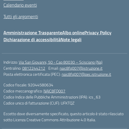
Calendario eventi
Tutti gli argomenti
Amministrazione Trasparente
Albo online
Privacy Policy
Dichiarazione di accessibilità
Note legali
Indirizzo:
Via San Giovanni, 50 - Cap 80030 – Scisciano (Na)
Centralino:
0812244212
Email:
naic8fq007@istruzione.it
Posta elettronica certificata (PEC):
naic8fq007@pec.istruzione.it
Codice fiscale: 92044580634
Codice meccanografico:
NAIC8FQ007
Codice Indice delle Pubbliche Amministrazioni (IPA): ics_63
Codice unico di fatturazione (CUF): UFKTQZ
Eccetto dove diversamente specificato, questo articolo è stato rilasciato
sotto Licenza Creative Commons Attribuzione 4.0 Italia.