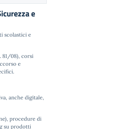
Sicurezza e
 scolastici e
 81/08), corsi
occorso e
ifici.
a, anche digitale,
one), procedure di
g su prodotti