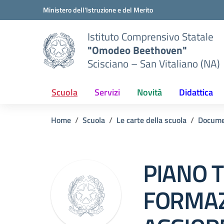
Vai ai contenuti
Vai al menu di navigazione
Vai al footer
Ministero dell'Istruzione e del Merito
Istituto Comprensivo Statale
"Omodeo Beethoven"
Scisciano – San Vitaliano (NA)
Scuola
Servizi
Novità
Didattica
Home
Scuola
Le carte della scuola
Docume
PIANO 
FORMAZ