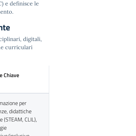
C) e definisce le
mento.
nte
linari, digitali,
e curriculari
e Chiave
azione per
ze, didattiche
e (STEAM, CLIL),
gie
tive/inclusive,