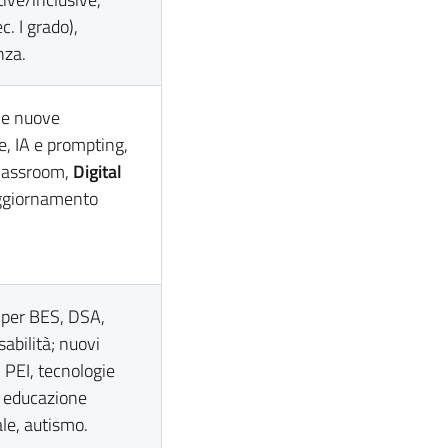
c. I grado),
nza.
 e nuove
e, IA e prompting,
Classroom,
Digital
aggiornamento
 per BES, DSA,
abilità; nuovi
i PEI, tecnologie
, educazione
le, autismo.