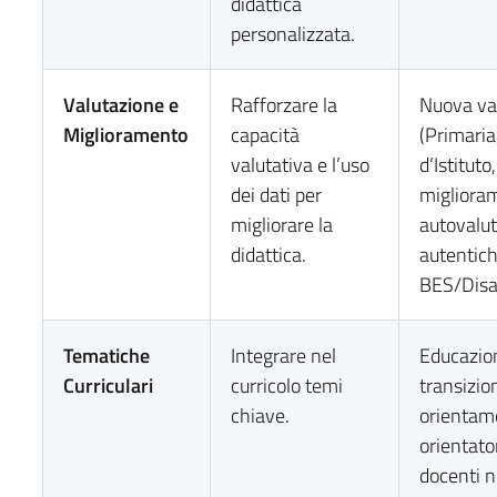
didattica
personalizzata.
Valutazione e
Rafforzare la
Nuova va
Miglioramento
capacità
(Primaria
valutativa e l’uso
d’Istituto,
dei dati per
migliora
migliorare la
autovalut
didattica.
autentich
BES/Disab
Tematiche
Integrare nel
Educazion
Curriculari
curricolo temi
transizio
chiave.
orientam
orientato
docenti 