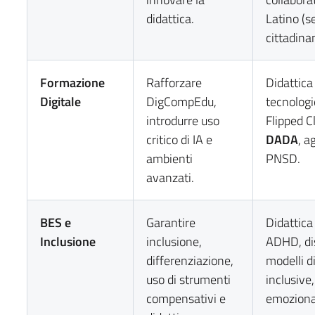
didattica.
Latino (se
cittadina
Formazione
Rafforzare
Didattica
Digitale
DigCompEdu,
tecnologi
introdurre uso
Flipped 
critico di IA e
DADA
, 
ambienti
PNSD.
avanzati.
BES e
Garantire
Didattica
Inclusione
inclusione,
ADHD, dis
differenziazione,
modelli d
uso di strumenti
inclusive
compensativi e
emoziona