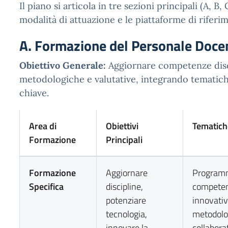
Il piano si articola in tre sezioni principali (A, B, 
modalità di attuazione e le piattaforme di riferi
A. Formazione del Personale Doce
Obiettivo Generale:
Aggiornare competenze discip
metodologiche e valutative, integrando tematich
chiave.
Area di
Obiettivi
Tematich
Formazione
Principali
Formazione
Aggiornare
Programm
Specifica
discipline,
competen
potenziare
innovativ
tecnologia,
metodolo
innovare la
collabora