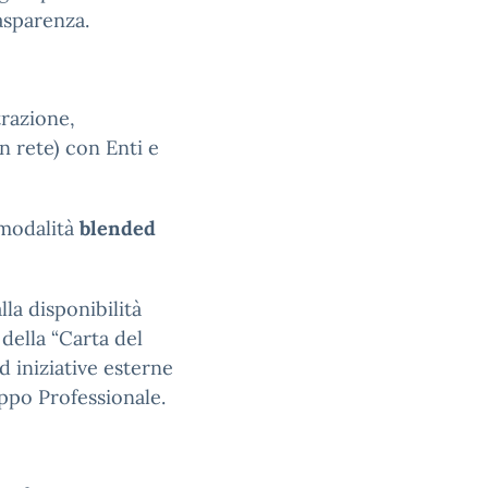
rasparenza.
trazione,
 rete) con Enti e
 modalità
blended
la disponibilità
 della “Carta del
d iniziative esterne
uppo Professionale.