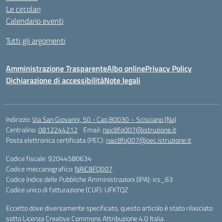
Le circolari
Calendario eventi
Tutti gli argomenti
Amministrazione Trasparente
Albo online
Privacy Policy
Dichiarazione di accessibilità
Note legali
Indirizzo:
Via San Giovanni, 50 - Cap 80030 – Scisciano (Na)
Centralino:
0812244212
Email:
naic8fq007@istruzione.it
Posta elettronica certificata (PEC):
naic8fq007@pec.istruzione.it
Codice fiscale: 92044580634
Codice meccanografico:
NAIC8FQ007
Codice Indice delle Pubbliche Amministrazioni (IPA): ics_63
Codice unico di fatturazione (CUF): UFKTQZ
Eccetto dove diversamente specificato, questo articolo è stato rilasciato
sotto Licenza Creative Commons Attribuzione 4.0 Italia.