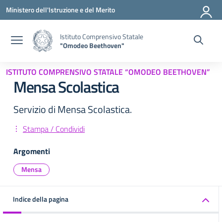
Vai ai contenuti
Vai al menu di navigazione
Vai al footer
Ministero dell'Istruzione e del Merito
Istituto Comprensivo Statale
"Omodeo Beethoven"
ISTITUTO COMPRENSIVO STATALE “OMODEO BEETHOVEN”
Mensa Scolastica
Servizio di Mensa Scolastica.
Stampa / Condividi
Argomenti
Mensa
Indice della pagina