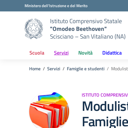
Vai ai contenuti
Vai al menu di navigazione
Vai al footer
Ministero dell'Istruzione e del Merito
Istituto Comprensivo Statale
"Omodeo Beethoven"
Scisciano – San Vitaliano (NA)
Scuola
Servizi
Novità
Didattica
Home
Servizi
Famiglie e studenti
Modulist
ISTITUTO COMPRENSI
Modulist
Famigli