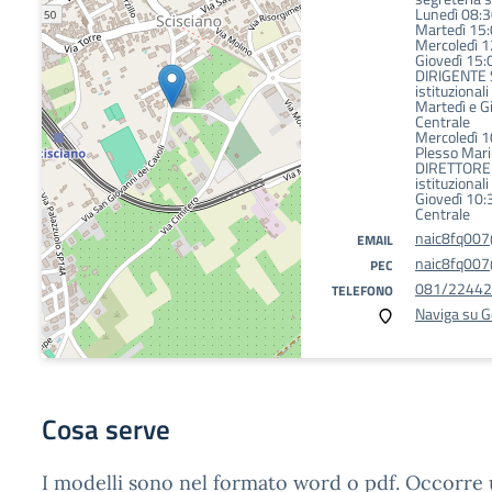
Lunedì 08:
Martedì 15
Mercoledì 
Giovedì 15
DIRIGENTE 
istituzionali 
Martedì e G
Centrale
Mercoledì 1
Plesso Mari
DIRETTORE S
istituzionali 
Giovedì 10:
Centrale
naic8fq007@
EMAIL
naic8fq007@
PEC
081/2244
TELEFONO
Naviga su 
Cosa serve
I modelli sono nel formato word o pdf. Occorre u