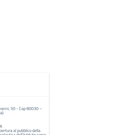
vanni, 50 - Cap 80030 –
Na)
A
apertura al pubblico della
colastica dell’Istituto sono: